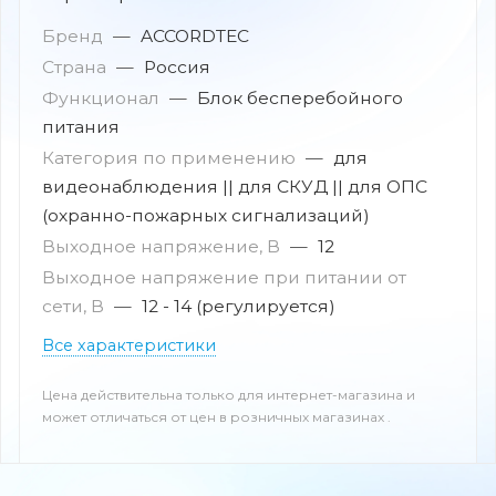
Бренд
—
ACCORDTEC
Страна
—
Россия
Функционал
—
Блок бесперебойного
питания
Категория по применению
—
для
видеонаблюдения || для СКУД || для ОПС
(охранно-пожарных сигнализаций)
Выходное напряжение, В
—
12
Выходное напряжение при питании от
сети, В
—
12 - 14 (регулируется)
Все характеристики
Цена действительна только для интернет-магазина и
может отличаться от цен в розничных магазинах .