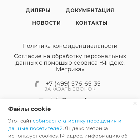
ДИЛЕРЫ
ДОКУМЕНТАЦИЯ
НОВОСТИ
КОНТАКТЫ
Политика конфиденциальности
Согласие на обработку персональных
данных с помощью сервиса «Яндекс.
Метрика»
+7 (499) 576-65-35
ЗАКАЗАТЬ ЗВОНОК
info@accordtec.ru
Файлы cookie
127410, г.Москва, Алтуфьевское
Этот сайт
собирает статистику посещения и
шоссе, дом 41А, строение 1,
пом.22
данные посетителей
. Яндекс Метрика
использует cookies, IP-адрес, информацию об