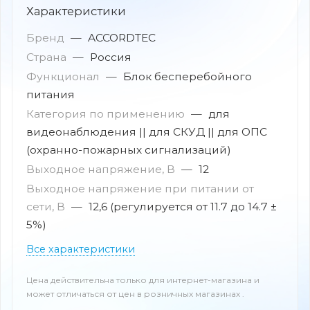
Характеристики
Бренд
—
ACCORDTEC
Страна
—
Россия
Функционал
—
Блок бесперебойного
питания
Категория по применению
—
для
видеонаблюдения || для СКУД || для ОПС
(охранно-пожарных сигнализаций)
Выходное напряжение, В
—
12
Выходное напряжение при питании от
сети, В
—
12,6 (регулируется от 11.7 до 14.7 ±
5%)
Все характеристики
Цена действительна только для интернет-магазина и
может отличаться от цен в розничных магазинах .