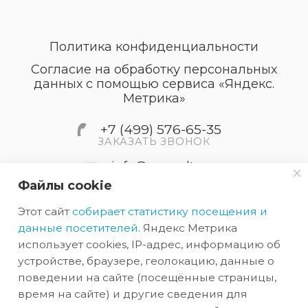
Политика конфиденциальности
Согласие на обработку персональных
данных с помощью сервиса «Яндекс.
Метрика»
+7 (499) 576-65-35
ЗАКАЗАТЬ ЗВОНОК
info@accordtec.ru
Файлы cookie
127410, г.Москва, Алтуфьевское
Этот сайт
собирает статистику посещения и
шоссе, дом 41А, строение 1,
пом.22
данные посетителей
. Яндекс Метрика
использует cookies, IP-адрес, информацию об
устройстве, браузере, геолокацию, данные о
2026 © Обращаем Ваше внимание на то, что вся
поведении на сайте (посещённые страницы,
информация, размещенная на сайте, носит
время на сайте) и другие сведения для