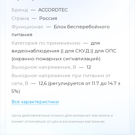
Бренд
—
ACCORDTEC
Страна
—
Россия
Функционал
—
Блок бесперебойного
питания
Категория по применению
—
для
видеонаблюдения || для СКУД || для ОПС
(охранно-пожарных сигнализаций)
Выходное напряжение, В
—
12
Выходное напряжение при питании от
сети, В
—
12,6 (регулируется от 11.7 до 14.7 ±
5%)
Все характеристики
Цена действительна только для интернет-магазина и
может отличаться от цен в розничных магазинах .