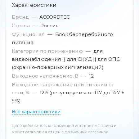
Характеристики
Бренд
—
ACCORDTEC
Страна
—
Россия
Функционал
—
Блок бесперебойного
питания
Категория по применению
—
для
видеонаблюдения || для СКУД || для ОПС
(охранно-пожарных сигнализаций)
Выходное напряжение, В
—
12
Выходное напряжение при питании от
сети, В
—
12,6 (регулируется от 11.7 до 14.7 ±
5%)
Все характеристики
Цена действительна только для интернет-магазина и
может отличаться от цен в розничных магазинах .