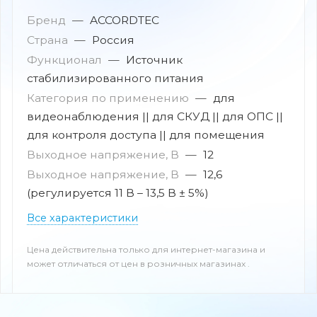
Бренд
—
ACCORDTEC
Страна
—
Россия
Функционал
—
Источник
стабилизированного питания
Категория по применению
—
для
видеонаблюдения || для СКУД || для ОПС ||
для контроля доступа || для помещения
Выходное напряжение, В
—
12
Выходное напряжение, В
—
12,6
(регулируется 11 В – 13,5 В ± 5%)
Все характеристики
Цена действительна только для интернет-магазина и
может отличаться от цен в розничных магазинах .