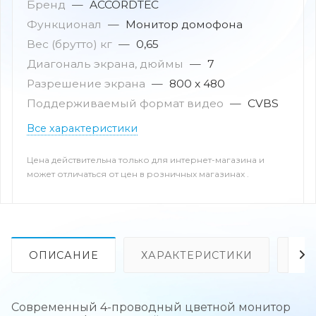
Бренд
—
ACCORDTEC
Функционал
—
Монитор домофона
Вес (брутто) кг
—
0,65
Диагональ экрана, дюймы
—
7
Разрешение экрана
—
800 х 480
Поддерживаемый формат видео
—
CVBS
Все характеристики
Цена действительна только для интернет-магазина и
может отличаться от цен в розничных магазинах .
ОПИСАНИЕ
ХАРАКТЕРИСТИКИ
ОТ
Современный 4-проводный цветной монитор