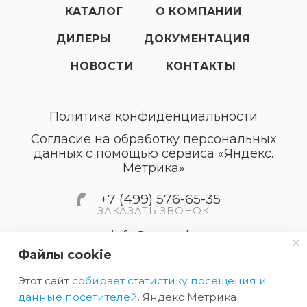
КАТАЛОГ
О КОМПАНИИ
ДИЛЕРЫ
ДОКУМЕНТАЦИЯ
НОВОСТИ
КОНТАКТЫ
Политика конфиденциальности
Согласие на обработку персональных
данных с помощью сервиса «Яндекс.
Метрика»
+7 (499) 576-65-35
ЗАКАЗАТЬ ЗВОНОК
info@accordtec.ru
Файлы cookie
127410, г.Москва, Алтуфьевское
Этот сайт
собирает статистику посещения и
шоссе, дом 41А, строение 1,
пом.22
данные посетителей
. Яндекс Метрика