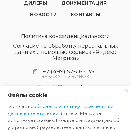
ДИЛЕРЫ
ДОКУМЕНТАЦИЯ
НОВОСТИ
КОНТАКТЫ
Политика конфиденциальности
Согласие на обработку персональных
данных с помощью сервиса «Яндекс.
Метрика»
+7 (499) 576-65-35
ЗАКАЗАТЬ ЗВОНОК
info@accordtec.ru
Файлы cookie
127410, г.Москва, Алтуфьевское
Этот сайт
собирает статистику посещения и
шоссе, дом 41А, строение 1,
пом.22
данные посетителей
. Яндекс Метрика
использует cookies, IP-адрес, информацию об
устройстве, браузере, геолокацию, данные о