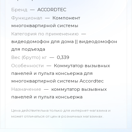
Бренд
—
ACCORDTEC
Функционал
—
Компонент
многоквартирной системы
Категория по применению
—
видеодомофон для дома || видеодомофон
для подъезда
Вес (брутто) кг
—
0,339
Особенности
—
Коммутатор вызывных
панелей и пульта консьержа для
многоквартирной системы Accordtec
Назначение
—
коммутатор вызывных
панелей и пульта консьержа
Цена действительна только для интернет-магазина и
может отличаться от цен в розничных магазинах .