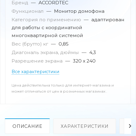
Бренд
—
ACCORDTEC
Функционал
—
Монитор домофона
Категория по применению
—
адаптирован
для работы с координатной
многоквартирной системой
Вес (брутто) кг
—
0,85
Диагональ экрана, дюймы
—
4,3
Разрешение экрана
—
320 х 240
Все характеристики
Цена действительна только для интернет-магазина и
может отличаться от цен в розничных магазинах .
ОПИСАНИЕ
ХАРАКТЕРИСТИКИ
ОТ