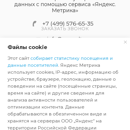
данных с помощью сервиса «Яндекс.
Метрика»
+7 (499) 576-65-35
ЗАКАЗАТЬ ЗВОНОК
info@accordtec.ru
Файлы cookie
127410, г.Москва, Алтуфьевское
Этот сайт
собирает статистику посещения и
шоссе, дом 41А, строение 1,
пом.22
данные посетителей
. Яндекс Метрика
использует cookies, IP-адрес, информацию об
устройстве, браузере, геолокацию, данные о
2026 © Обращаем Ваше внимание на то, что вся
поведении на сайте (посещённые страницы,
информация, размещенная на сайте, носит
время на сайте) и другие сведения для
анализа активности пользователей и
информационный характер и не является
оптимизации контента. Данные
публичной офертой, определяемой
обрабатываются в обезличенном виде и
положениями Статьи 437 (2) ГК РФ.
хранятся на серверах ООО „Яндекс“ на
территории Российской Федерации