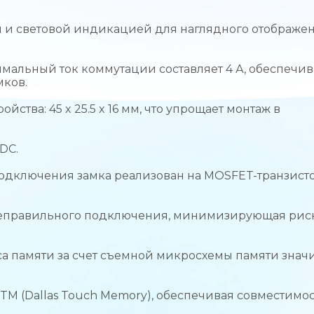
 и световой индикацией для наглядного отображе
мальный ток коммутации составляет 4 А, обеспечив
мков.
ства: 45 x 25.5 x 16 мм, что упрощает монтаж в
DC.
одключения замка реализован на MOSFET-транзисто
неправильного подключения, минимизирующая рис
а памяти за счет съемной микросхемы памяти знач
 TM (Dallas Touch Memory), обеспечивая совместимос