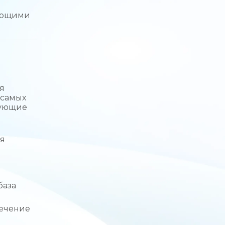
вающими
я
 самых
дующие
ся
база
печение