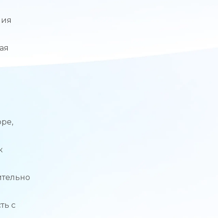
ния
ая
ре,
к
ительно
ть с