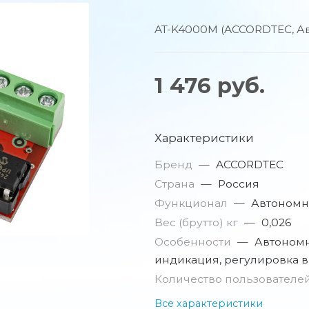
AT-K4000M (ACCORDTEC, А
1 476
руб.
Характеристики
Бренд
—
ACCORDTEC
Страна
—
Россия
Функционал
—
Автономн
Вес (брутто) кг
—
0,026
Особенности
—
Автономн
индикация, регулировка 
Количество пользователе
Все характеристики