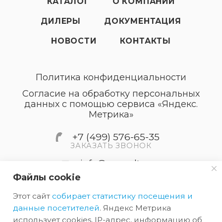
КАТАЛОГ
О КОМПАНИИ
ДИЛЕРЫ
ДОКУМЕНТАЦИЯ
НОВОСТИ
КОНТАКТЫ
Политика конфиденциальности
Согласие на обработку персональных
данных с помощью сервиса «Яндекс.
Метрика»
+7 (499) 576-65-35
ЗАКАЗАТЬ ЗВОНОК
info@accordtec.ru
Файлы cookie
127410, г.Москва, Алтуфьевское
Этот сайт
собирает статистику посещения и
шоссе, дом 41А, строение 1,
пом.22
данные посетителей
. Яндекс Метрика
использует cookies, IP-адрес, информацию об