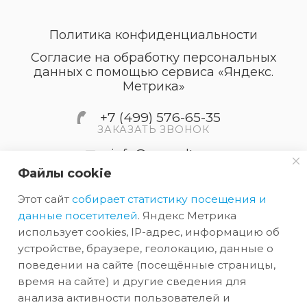
Политика конфиденциальности
Согласие на обработку персональных
данных с помощью сервиса «Яндекс.
Метрика»
+7 (499) 576-65-35
ЗАКАЗАТЬ ЗВОНОК
info@accordtec.ru
Файлы cookie
127410, г.Москва, Алтуфьевское
Этот сайт
собирает статистику посещения и
шоссе, дом 41А, строение 1,
пом.22
данные посетителей
. Яндекс Метрика
использует cookies, IP-адрес, информацию об
устройстве, браузере, геолокацию, данные о
2026 © Обращаем Ваше внимание на то, что вся
поведении на сайте (посещённые страницы,
информация, размещенная на сайте, носит
время на сайте) и другие сведения для
анализа активности пользователей и
информационный характер и не является