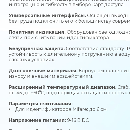
интеграцию и гибкость в выборе карт доступа.
Универсальные интерфейсы.
Оснащен выходны
без труда подключить его к большинству совре
Понятная индикация.
Оборудован светодиодно
связи при считывании идентификатора.
Безупречная защита.
Соответствие стандарту 
устойчивость к длительному погружению в воду,
сложных условиях.
Долговечные материалы.
Корпус выполнен из 
износу и внешним воздействиям.
Расширенный температурный диапазон.
Стаби
от -45 до +60⁰С, подтверждая его адаптивность к
Параметры считывания:
Для идентификаторов Mifare: до 6 см.
Напряжение питания:
9-16 В DC