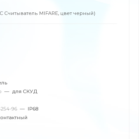
 Считыватель MIFARE, цвет черный)
ель
ю
—
для СКУД
4254-96
—
IP68
сконтактный