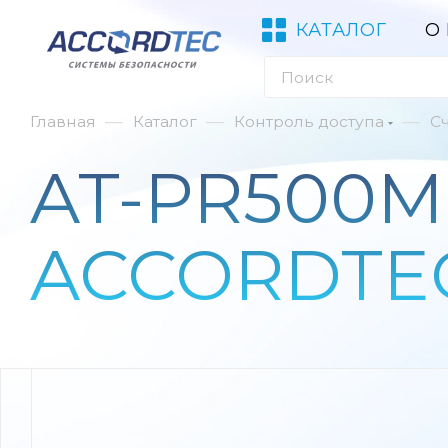
КАТАЛОГ
О
—
—
—
Главная
Каталог
Контроль доступа
С
AT-PR500M
ACCORDTE