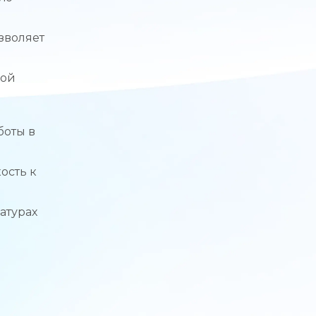
зволяет
ной
боты в
ость к
атурах