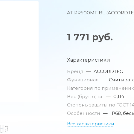
AT-PR500MF BL (ACCORDTEC
1 771
руб.
Характеристики
Бренд
—
ACCORDTEC
Функционал
—
Считыват
Категория по применени
Вес (брутто) кг
—
0,114
Степень защиты по ГОСТ 1
Особенности
—
IP68, бе
Все характеристики