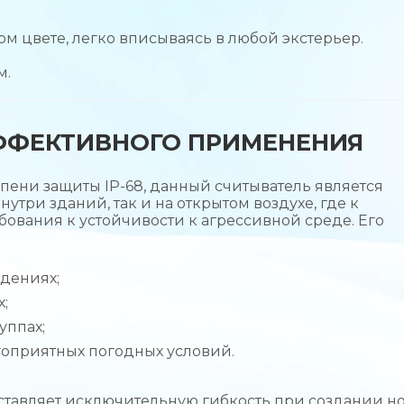
м цвете, легко вписываясь в любой экстерьер.
м.
ФФЕКТИВНОГО ПРИМЕНЕНИЯ
ени защиты IP-68, данный считыватель является
три зданий, так и на открытом воздухе, где к
вания к устойчивости к агрессивной среде. Его
дениях;
;
уппах;
оприятных погодных условий.
оставляет исключительную гибкость при создании н