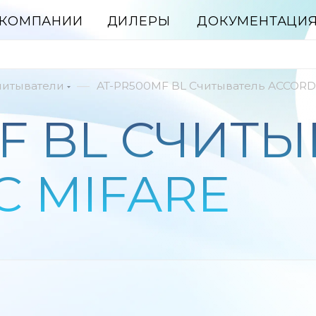
 КОМПАНИИ
ДИЛЕРЫ
ДОКУМЕНТАЦИ
—
читыватели
AT-PR500MF BL Считыватель ACCORDT
F BL СЧИТ
C MIFARE