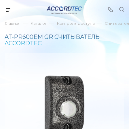
—
—
—
Главная
Каталог
Контроль доступа
Считывате
AT-PR600EM GR СЧИТЫВАТЕЛЬ
ACCORDTEC