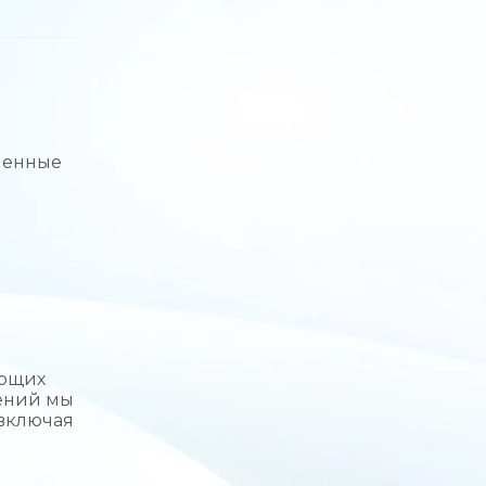
шенные
ующих
шений мы
(включая