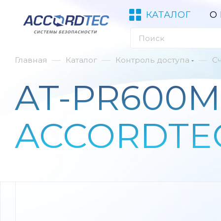
КАТАЛОГ
О
—
—
—
Главная
Каталог
Контроль доступа
С
AT-PR600M
ACCORDTE