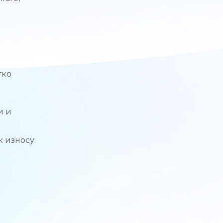
гко
и и
к износу