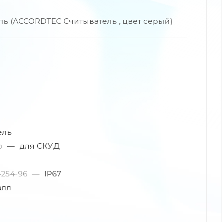
ь (ACCORDTEC Считыватель , цвет серый)
ель
ю
—
для СКУД
4254-96
—
IP67
алл