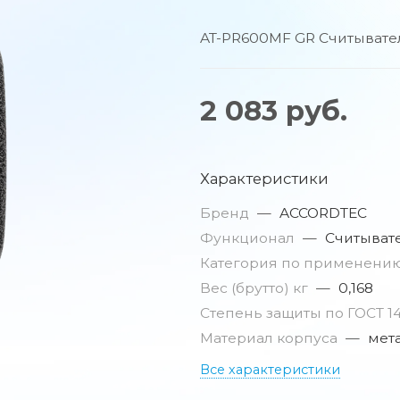
AT-PR600MF GR Считывател
2 083
руб.
Характеристики
Бренд
—
ACCORDTEC
Функционал
—
Считыват
Категория по применени
Вес (брутто) кг
—
0,168
Степень защиты по ГОСТ 1
Материал корпуса
—
мет
Все характеристики