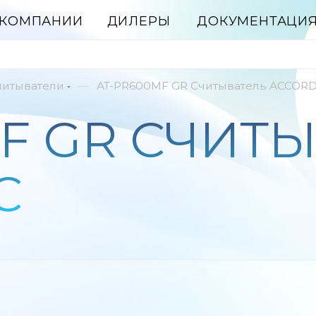
 КОМПАНИИ
ДИЛЕРЫ
ДОКУМЕНТАЦИ
—
читыватели
AT-PR600MF GR Считыватель ACCOR
F GR СЧИТ
C