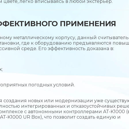
 цвете, легко вписываясь в любой экстерьер.
ФФЕКТИВНОГО ПРИМЕНЕНИЯ
чному металлическому корпусу, данный считыватель
тановки, где к оборудованию предъявляются повы
ссивной среде. Его эффективность доказана в:
;
оприятных погодных условий.
ля создания новых или модернизации уже существ
олностью интегрированных и отказоустойчивых ре
комплексе с автономными контроллерами AT-K1000 
 AT-K1000 UR Box), что позволит создать единую и