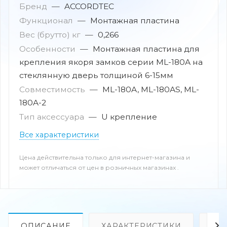
Бренд
—
ACCORDTEC
Функционал
—
Монтажная пластина
Вес (брутто) кг
—
0,266
Особенности
—
Монтажная пластина для
крепления якоря замков серии ML-180A на
стеклянную дверь толщиной 6-15мм
Совместимость
—
ML-180A, ML-180AS, ML-
180A-2
Тип аксессуара
—
U крепление
Все характеристики
Цена действительна только для интернет-магазина и
может отличаться от цен в розничных магазинах .
ОПИСАНИЕ
ХАРАКТЕРИСТИКИ
ОТ