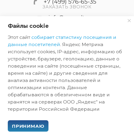
+7 (499) 576-65-35
ЗАКАЗАТЬ ЗВОНОК
info@accordtec.ru
Файлы cookie
127410, г.Москва, Алтуфьевское
Этот сайт
собирает статистику посещения и
шоссе, дом 41А, строение 1,
пом.22
данные посетителей
. Яндекс Метрика
использует cookies, IP-адрес, информацию об
устройстве, браузере, геолокацию, данные о
2026 © Обращаем Ваше внимание на то, что вся
поведении на сайте (посещённые страницы,
информация, размещенная на сайте, носит
время на сайте) и другие сведения для
анализа активности пользователей и
информационный характер и не является
оптимизации контента. Данные
публичной офертой, определяемой
обрабатываются в обезличенном виде и
положениями Статьи 437 (2) ГК РФ.
хранятся на серверах ООО „Яндекс“ на
территории Российской Федерации
ПРИНИМАЮ