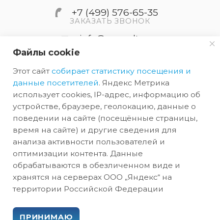
+7 (499) 576-65-35
ЗАКАЗАТЬ ЗВОНОК
info@accordtec.ru
Файлы cookie
127410, г.Москва, Алтуфьевское
Этот сайт
собирает статистику посещения и
шоссе, дом 41А, строение 1,
пом.22
данные посетителей
. Яндекс Метрика
использует cookies, IP-адрес, информацию об
устройстве, браузере, геолокацию, данные о
2026 © Обращаем Ваше внимание на то, что вся
поведении на сайте (посещённые страницы,
информация, размещенная на сайте, носит
время на сайте) и другие сведения для
анализа активности пользователей и
информационный характер и не является
оптимизации контента. Данные
публичной офертой, определяемой
обрабатываются в обезличенном виде и
положениями Статьи 437 (2) ГК РФ.
хранятся на серверах ООО „Яндекс“ на
территории Российской Федерации
ПРИНИМАЮ