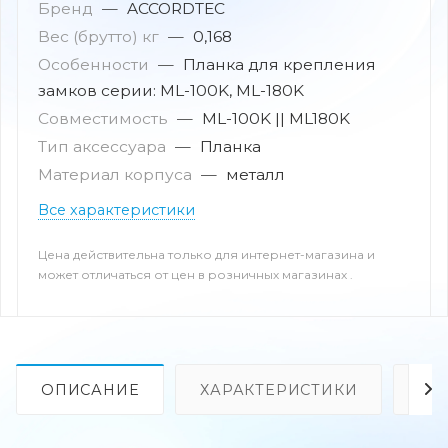
Бренд
—
ACCORDTEC
Вес (брутто) кг
—
0,168
Особенности
—
Планка для крепления
замков серии: ML-100K, ML-180K
Совместимость
—
ML-100K || ML180K
Тип аксессуара
—
Планка
Материал корпуса
—
металл
Все характеристики
Цена действительна только для интернет-магазина и
может отличаться от цен в розничных магазинах .
ОПИСАНИЕ
ХАРАКТЕРИСТИКИ
ОТ