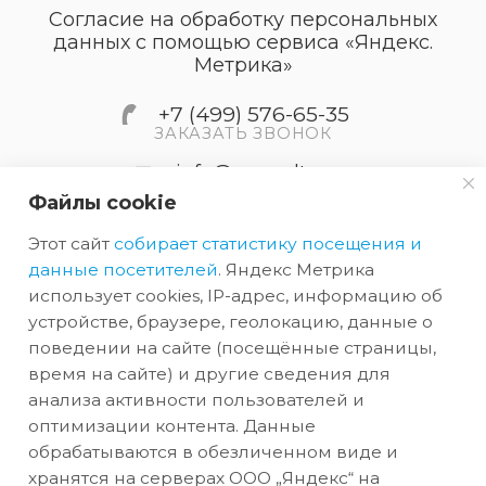
Согласие на обработку персональных
данных с помощью сервиса «Яндекс.
Метрика»
+7 (499) 576-65-35
ЗАКАЗАТЬ ЗВОНОК
info@accordtec.ru
Файлы cookie
127410, г.Москва, Алтуфьевское
Этот сайт
собирает статистику посещения и
шоссе, дом 41А, строение 1,
пом.22
данные посетителей
. Яндекс Метрика
использует cookies, IP-адрес, информацию об
устройстве, браузере, геолокацию, данные о
2026 © Обращаем Ваше внимание на то, что вся
поведении на сайте (посещённые страницы,
информация, размещенная на сайте, носит
время на сайте) и другие сведения для
анализа активности пользователей и
информационный характер и не является
оптимизации контента. Данные
публичной офертой, определяемой
обрабатываются в обезличенном виде и
положениями Статьи 437 (2) ГК РФ.
хранятся на серверах ООО „Яндекс“ на