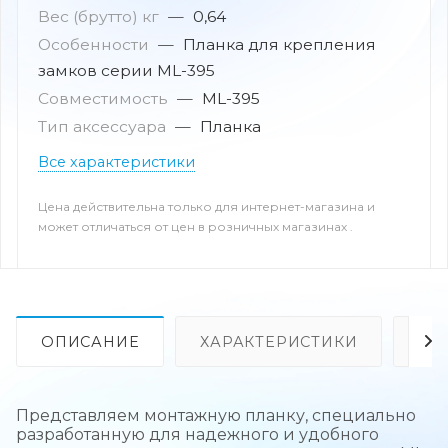
Вес (брутто) кг
—
0,64
Особенности
—
Планка для крепления
замков серии ML-395
Совместимость
—
ML-395
Тип аксессуара
—
Планка
Все характеристики
Цена действительна только для интернет-магазина и
может отличаться от цен в розничных магазинах .
ОПИСАНИЕ
ХАРАКТЕРИСТИКИ
ОТ
Представляем монтажную планку, специально
разработанную для надежного и удобного