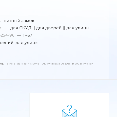
агнитный замок
ю
—
для СКУД || для дверей || для улицы
4254-96
—
IP67
щений, для улицы
тернет-магазина и может отличаться от цен в розничных