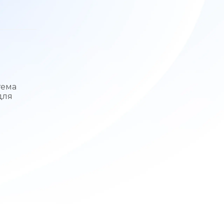
тема
для