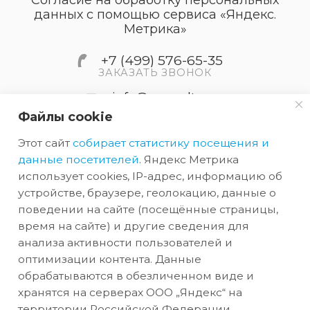
данных с помощью сервиса «Яндекс.
Метрика»
+7 (499) 576-65-35
ЗАКАЗАТЬ ЗВОНОК
info@accordtec.ru
Файлы cookie
127410, г.Москва, Алтуфьевское
Этот сайт
собирает статистику посещения и
шоссе, дом 41А, строение 1,
пом.22
данные посетителей
. Яндекс Метрика
использует cookies, IP-адрес, информацию об
устройстве, браузере, геолокацию, данные о
2026 © Обращаем Ваше внимание на то, что вся
поведении на сайте (посещённые страницы,
информация, размещенная на сайте, носит
время на сайте) и другие сведения для
анализа активности пользователей и
информационный характер и не является
оптимизации контента. Данные
публичной офертой, определяемой
обрабатываются в обезличенном виде и
положениями Статьи 437 (2) ГК РФ.
хранятся на серверах ООО „Яндекс“ на
территории Российской Федерации