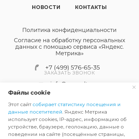
НОВОСТИ
КОНТАКТЫ
Политика конфиденциальности
Согласие на обработку персональных
данных с помощью сервиса «Яндекс.
Метрика»
+7 (499) 576-65-35
ЗАКАЗАТЬ ЗВОНОК
info@accordtec.ru
Файлы cookie
127410, г.Москва, Алтуфьевское
Этот сайт
собирает статистику посещения и
шоссе, дом 41А, строение 1,
пом.22
данные посетителей
. Яндекс Метрика
использует cookies, IP-адрес, информацию об
устройстве, браузере, геолокацию, данные о
2026 © Обращаем Ваше внимание на то, что вся
поведении на сайте (посещённые страницы,