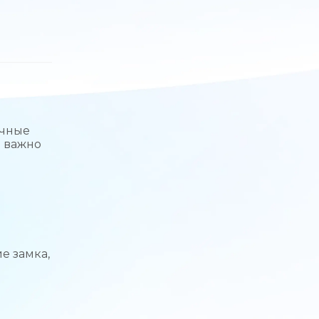
ичные
и важно
е замка,