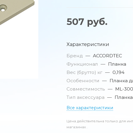
507
руб.
Характеристики
Бренд
—
ACCORDTEC
Функционал
—
Планка
Вес (брутто) кг
—
0,194
Особенности
—
Планка д
Совместимость
—
ML-300
Тип аксессуара
—
Планка
Все характеристики
Цена действительна только для ин
магазинах .