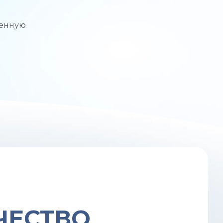
менную
ЧЕСТВО