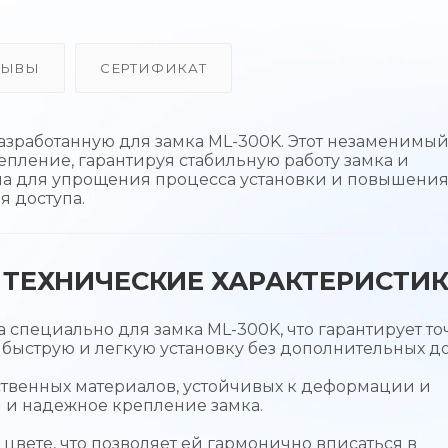
ЗЫВЫ
СЕРТИФИКАТ
азработанную для замка ML-300K. Этот незаменимы
епление, гарантируя стабильную работу замка и
ана для упрощения процесса установки и повышени
 доступа.
ТЕХНИЧЕСКИЕ ХАРАКТЕРИСТИ
 специально для замка ML-300K, что гарантирует то
 быструю и легкую установку без дополнительных до
ственных материалов, устойчивых к деформации и
ы и надежное крепление замка.
вете, что позволяет ей гармонично вписаться в