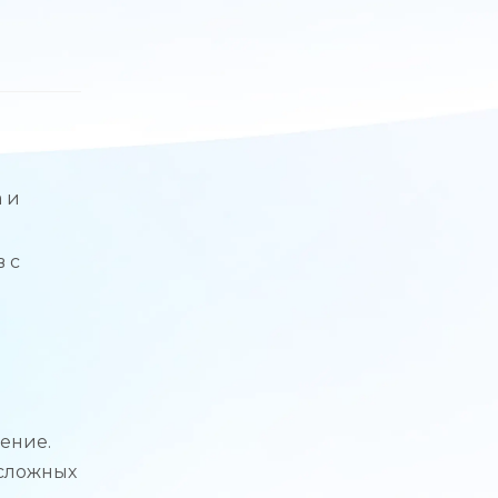
 и
 с
ение.
 сложных