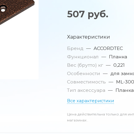
507
руб.
Характеристики
Бренд
—
ACCORDTEC
Функционал
—
Планка
Вес (брутто) кг
—
0,221
Особенности
—
для замк
Совместимость
—
ML-300
Тип аксессуара
—
Планка
Все характеристики
Цена действительна только для ин
магазинах .