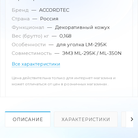
Бренд
—
ACCORDTEC
Страна
—
Россия
Функционал
—
Декоративный кожух
Вес (брутто) кг
—
0,168
Особенности
—
для уголка LM-295K
Совместимость
—
ЭМЗ ML-295K / ML-350N
Все характеристики
Цена действительна только для интернет-магазина и
может отличаться от цен в розничных магазинах .
ОПИСАНИЕ
ХАРАКТЕРИСТИКИ
ОТ