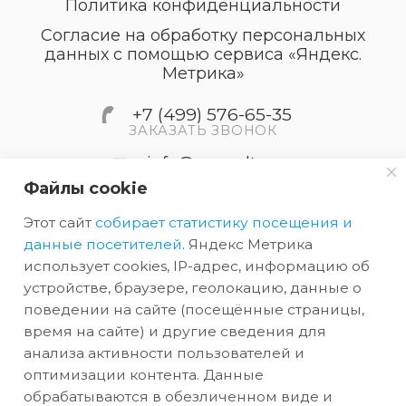
Политика конфиденциальности
Согласие на обработку персональных
данных с помощью сервиса «Яндекс.
Метрика»
+7 (499) 576-65-35
ЗАКАЗАТЬ ЗВОНОК
info@accordtec.ru
Файлы cookie
127410, г.Москва, Алтуфьевское
Этот сайт
собирает статистику посещения и
шоссе, дом 41А, строение 1,
пом.22
данные посетителей
. Яндекс Метрика
использует cookies, IP-адрес, информацию об
устройстве, браузере, геолокацию, данные о
2026 © Обращаем Ваше внимание на то, что вся
поведении на сайте (посещённые страницы,
информация, размещенная на сайте, носит
время на сайте) и другие сведения для
анализа активности пользователей и
информационный характер и не является
оптимизации контента. Данные
публичной офертой, определяемой
обрабатываются в обезличенном виде и
положениями Статьи 437 (2) ГК РФ.