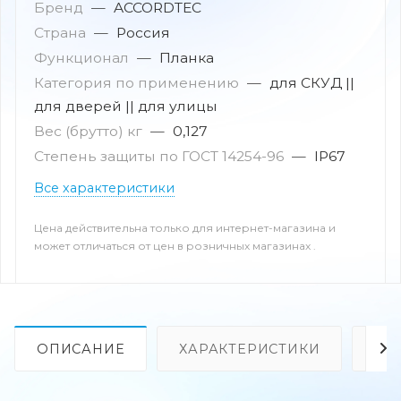
Бренд
—
ACCORDTEC
Страна
—
Россия
Функционал
—
Планка
Категория по применению
—
для СКУД ||
для дверей || для улицы
Вес (брутто) кг
—
0,127
Степень защиты по ГОСТ 14254-96
—
IP67
Все характеристики
Цена действительна только для интернет-магазина и
может отличаться от цен в розничных магазинах .
ОПИСАНИЕ
ХАРАКТЕРИСТИКИ
ОТ