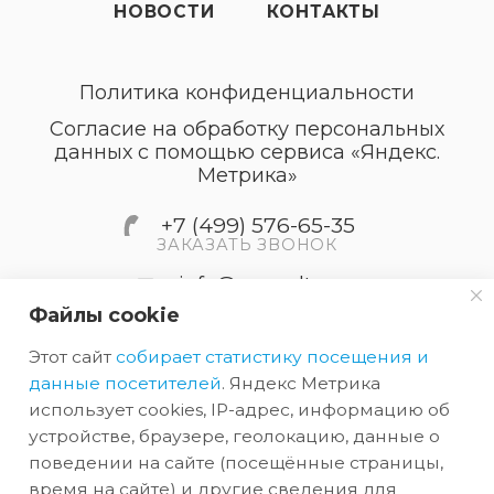
НОВОСТИ
КОНТАКТЫ
Политика конфиденциальности
Согласие на обработку персональных
данных с помощью сервиса «Яндекс.
Метрика»
+7 (499) 576-65-35
ЗАКАЗАТЬ ЗВОНОК
info@accordtec.ru
Файлы cookie
127410, г.Москва, Алтуфьевское
Этот сайт
собирает статистику посещения и
шоссе, дом 41А, строение 1,
пом.22
данные посетителей
. Яндекс Метрика
использует cookies, IP-адрес, информацию об
устройстве, браузере, геолокацию, данные о
2026 © Обращаем Ваше внимание на то, что вся
поведении на сайте (посещённые страницы,
информация, размещенная на сайте, носит
время на сайте) и другие сведения для