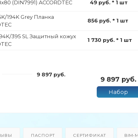
8x80 (DIN7991) ACCORDTEC
49 руб. * 1 шт
K/194K Grey Планка
856 руб. * 1 шт
DTEC
94K/395 SL Защитный кожух
1 730 руб. * 1 шт
DTEC
9 897 руб.
9 897 руб.
Набор
ЗЫВЫ
ПАСПОРТ
СЕРТИФИКАТ
BIM-