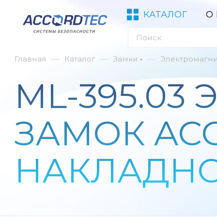
КАТАЛОГ
О
—
—
—
Главная
Каталог
Замки
Электромагн
ML-395.0
ЗАМОК ACC
НАКЛАДН