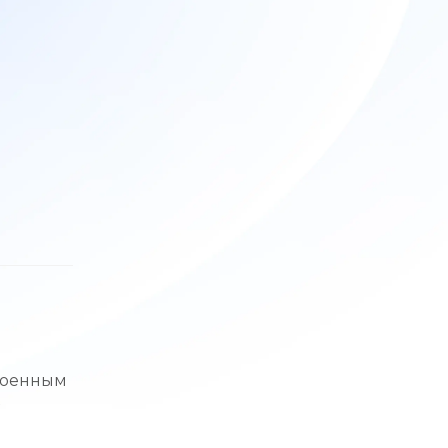
я
троенным