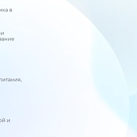
мка в
ри
вание
питания,
ой и