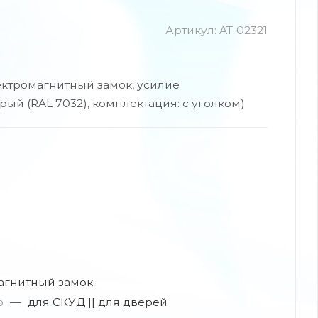
Артикул:
AT-02321
ектромагнитный замок, усилие
рый (RAL 7032), комплектация: с уголком)
агнитный замок
ю
—
для СКУД || для дверей