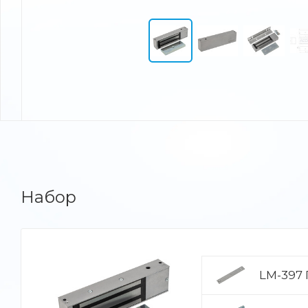
Набор
LM-397