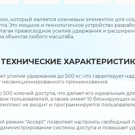
ок, который является ключевым элементом для со
па. Это мощное и технологичное устройство разрабо
длагая превосходное усилие удержания и расшире
а объектах любого масштаба.
ТЕХНИЧЕСКИЕ ХАРАКТЕРИСТИ
т усилие удержания до 500 кг, что гарантирует на
от несанкционированного проникновения.
500 ключей доступа, что делает его идеальным дл
вом пользователей, а также имеет 10 блокирующих 
комплект не входит и программируется пользовател
й режим "Accept" позволяет настроить свободный п
 администрирование системы доступа и повышает у