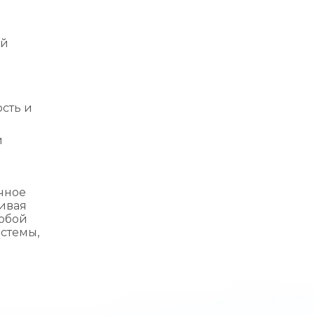
ий
сть и
и
ечное
ивая
любой
стемы,