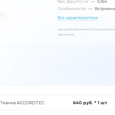
Вес (брутто) кг
—
5,164
Особенности
—
Встроенн
Все характеристики
Цена действительна только для ин
магазинах .
 Планка ACCORDTEC
640 руб. * 1 шт