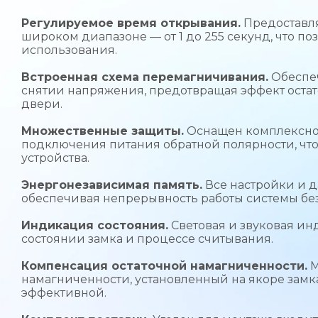
Регулируемое время открывания.
Предоставля
широком диапазоне — от 1 до 255 секунд, что п
использования.
Встроенная схема перемагничивания.
Обеспеч
снятии напряжения, предотвращая эффект оста
двери.
Множественные защиты.
Оснащен комплексной
подключения питания обратной полярности, что
устройства.
Энергонезависимая память.
Все настройки и д
обеспечивая непрерывность работы системы без
Индикация состояния.
Световая и звуковая и
состоянии замка и процессе считывания.
Компенсация остаточной намагниченности.
М
намагниченности, установленный на якоре замка
эффективной.