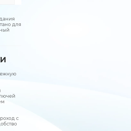
здания
тано для
нный
КИ
дежную
я
ключей
ем
роход с
добство