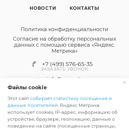
НОВОСТИ
КОНТАКТЫ
Политика конфиденциальности
Согласие на обработку персональных
данных с помощью сервиса «Яндекс.
Метрика»
+7 (499) 576-65-35
ЗАКАЗАТЬ ЗВОНОК
info@accordtec.ru
Файлы cookie
127410, г.Москва, Алтуфьевское
Этот сайт
собирает статистику посещения и
шоссе, дом 41А, строение 1,
пом.22
данные посетителей
. Яндекс Метрика
использует cookies, IP-адрес, информацию об
устройстве, браузере, геолокацию, данные о
2026 © Обращаем Ваше внимание на то, что вся
поведении на сайте (посещённые страницы,